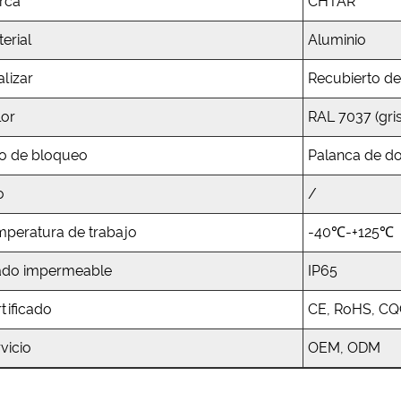
rca
CHTAR
erial
Aluminio
alizar
Recubierto de
lor
RAL 7037 (gris
po de bloqueo
Palanca de d
o
/
mperatura de trabajo
-40℃-+125℃
ado impermeable
IP65
tificado
CE, RoHS, CQ
vicio
OEM, ODM