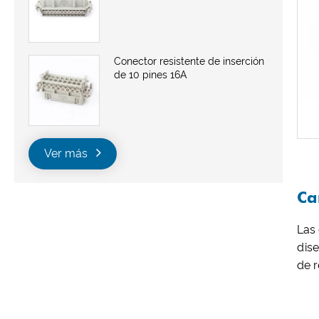
Conector resistente de inserción
de 10 pines 16A
Ver más
Ca
Las
dise
de r