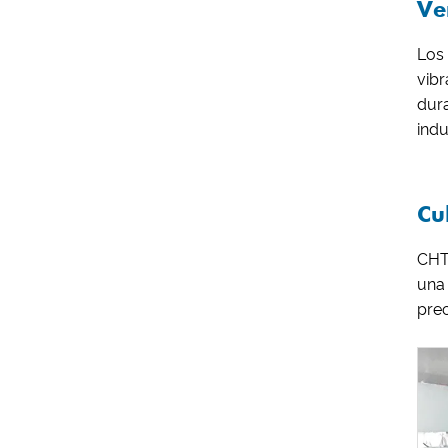
Ve
Los
vib
dura
indu
Cu
CHTA
una
prec