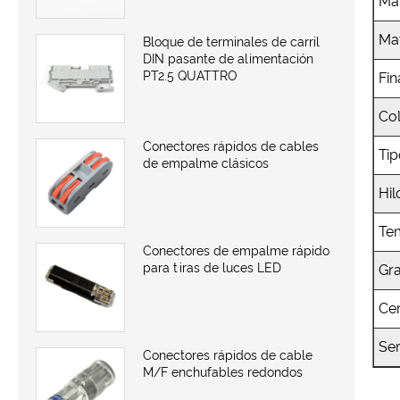
Ma
Mat
Bloque de terminales de carril
DIN pasante de alimentación
PT2.5 QUATTRO
Fin
Co
Conectores rápidos de cables
Ti
de empalme clásicos
Hil
Te
Conectores de empalme rápido
para tiras de luces LED
Gr
Cer
Ser
Conectores rápidos de cable
M/F enchufables redondos