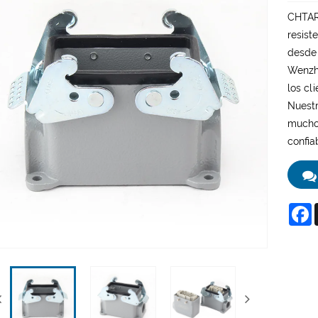
CHTAR 
resist
desde 
Wenzho
los cl
Nuestr
muchos
confia
F