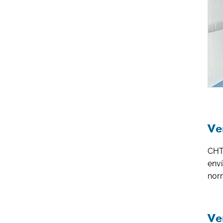
Ve
CHT
env
nor
Ve