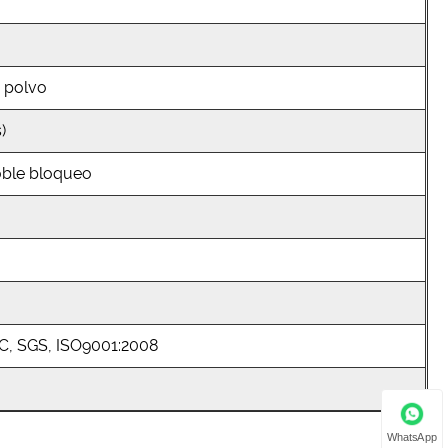
 polvo
)
oble bloqueo
C, SGS, ISO9001:2008
WhatsApp