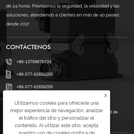
de 24 horas. Priorizamos la seguridad, la velocidad y las
soluciones, atendiendo a clientes en más de 40 países
desde 2017.
CONTÁCTENOS
+86-13758875733
+86-577-62656205
+86-577-62656205
X
sales23@chtar.com
Utilizamos cookies para ofrecerle una
mejor experiencia de navegación, analizar
Aldea de Huanghuaguan, ciudad de Liushi, ciudad de
el tráfico del sitio y personalizar el
Yueqing, Zhejiang 325605, China
contenido. Al utilizar este sitio, acepta
nuestro uso de cookies.
política de