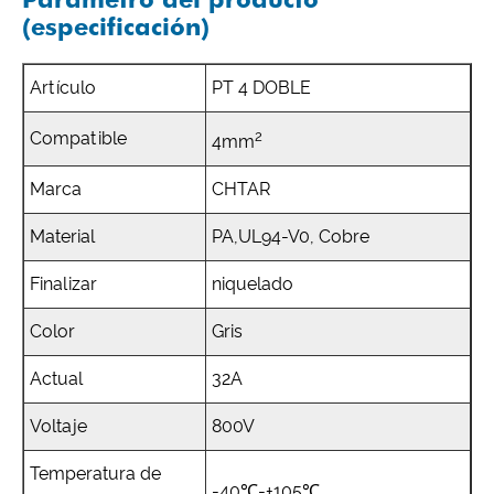
(especificación)
Artículo
PT 4 DOBLE
2
Compatible
4mm
Marca
CHTAR
Material
PA,UL94-V0, Cobre
Finalizar
niquelado
Color
Gris
Actual
32A
Voltaje
800V
Temperatura de
-40℃-+105℃