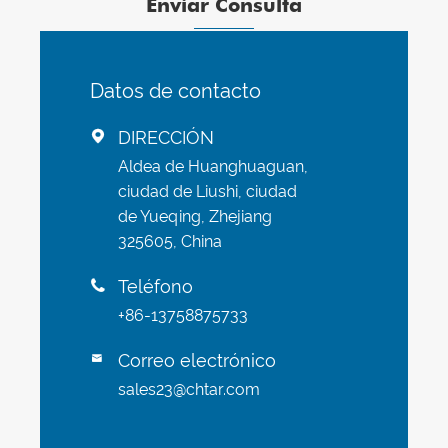
Enviar Consulta
Datos de contacto
DIRECCIÓN

Aldea de Huanghuaguan,
ciudad de Liushi, ciudad
de Yueqing, Zhejiang
325605, China
Teléfono

+86-13758875733
Correo electrónico

sales23@chtar.com