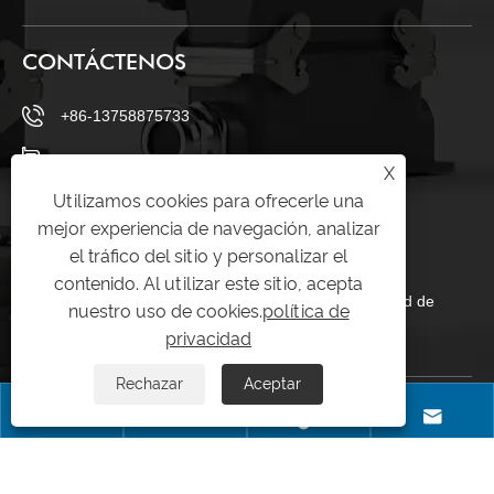
CONTÁCTENOS
+86-13758875733
+86-577-62656205
X
Utilizamos cookies para ofrecerle una
+86-577-62656205
mejor experiencia de navegación, analizar
sales23@chtar.com
el tráfico del sitio y personalizar el
contenido. Al utilizar este sitio, acepta
Aldea de Huanghuaguan, ciudad de Liushi, ciudad de
nuestro uso de cookies.
política de
Yueqing, Zhejiang 325605, China
privacidad
Rechazar
Aceptar
Copyright © 2025 Yueqing TAER Electric Co., Ltd. Todos los derechos




reservados.
Links
|
Sitemap
|
RSS
|
XML
|
política de privacidad
|