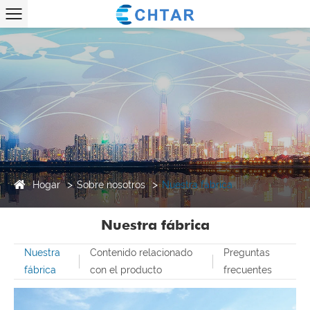
Hogar
Sobre nosotros
Nuestra fábrica
Nuestra fábrica
Nuestra
Contenido relacionado
Preguntas
fábrica
con el producto
frecuentes